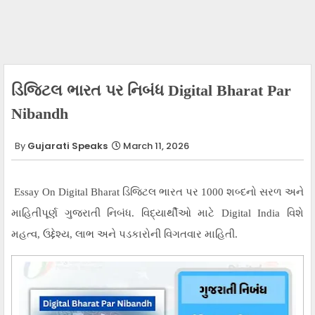
ડિજિટલ ભારત પર નિબંધ Digital Bharat Par
Nibandh
Gujarati Speaks
March 11, 2026
Essay On Digital Bharat ડિજિટલ ભારત પર 1000 શબ્દનો સરળ અને
માહિતીપૂર્ણ ગુજરાતી નિબંધ. વિદ્યાર્થીઓ માટે Digital India વિશે
મહત્વ, ઉદ્દેશ્ય, લાભ અને પડકારોની વિગતવાર માહિતી.