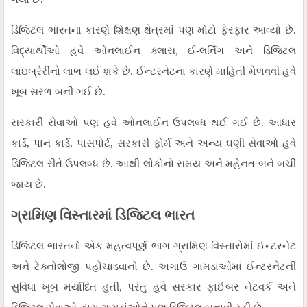
ડિજિટલ ભારતના કારણે શિક્ષણ ક્ષેત્રમાં પણ મોટો ફેરફાર આવ્યો છે.
વિદ્યાર્થીઓ હવે ઓનલાઈન ક્લાસ, ઈ-લર્નિંગ અને ડિજિટલ
લાઇબ્રેરીનો લાભ લઈ શકે છે. ઈન્ટરનેટના કારણે માહિતી મેળવવી હવે
ખૂબ સરળ બની ગઈ છે.
સરકારી સેવાઓ પણ હવે ઓનલાઈન ઉપલબ્ધ થઈ ગઈ છે. આધાર
કાર્ડ, પાન કાર્ડ, પાસપોર્ટ, સરકારી ફોર્મ અને અન્ય ઘણી સેવાઓ હવે
ડિજિટલ રીતે ઉપલબ્ધ છે. આથી લોકોનો સમય અને મહેનત બંને બચી
જાય છે.
ગ્રામિણ વિસ્તારમાં ડિજિટલ ભારત
ડિજિટલ ભારતનો એક મહત્વપૂર્ણ ભાગ ગ્રામિણ વિસ્તારોમાં ઈન્ટરનેટ
અને ટેક્નોલોજી પહોંચાડવાનો છે. અગાઉ ગામડાંઓમાં ઈન્ટરનેટની
સુવિધા ખૂબ મર્યાદિત હતી, પરંતુ હવે સરકાર ફાઈબર નેટવર્ક અને