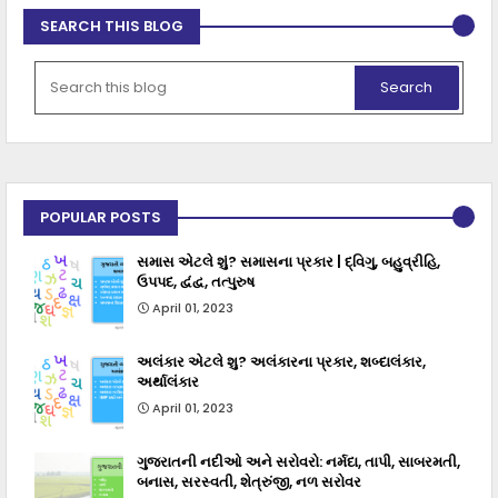
SEARCH THIS BLOG
POPULAR POSTS
સમાસ એટલે શું? સમાસના પ્રકાર | દ્વિગુ, બહુવ્રીહિ,
ઉપપદ, દ્વંદ્વ, તત્પુરુષ
April 01, 2023
અલંકાર એટલે શુ? અલંકારના પ્રકાર, શબ્દાલંકાર,
અર્થાલંકાર
April 01, 2023
ગુજરાતની નદીઓ અને સરોવરો: નર્મદા, તાપી, સાબરમતી,
બનાસ, સરસ્વતી, શેત્રુંજી, નળ સરોવર