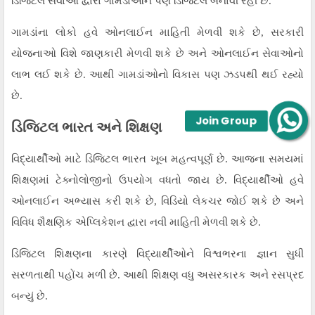
ડિજિટલ સેવાઓ દ્વારા ગામડાંઓને પણ ડિજિટલ બનાવી રહી છે.
ગામડાંના લોકો હવે ઓનલાઈન માહિતી મેળવી શકે છે, સરકારી
યોજનાઓ વિશે જાણકારી મેળવી શકે છે અને ઓનલાઈન સેવાઓનો
લાભ લઈ શકે છે. આથી ગામડાંઓનો વિકાસ પણ ઝડપથી થઈ રહ્યો
છે.
Join Group
ડિજિટલ ભારત અને શિક્ષણ
વિદ્યાર્થીઓ માટે ડિજિટલ ભારત ખૂબ મહત્વપૂર્ણ છે. આજના સમયમાં
શિક્ષણમાં ટેક્નોલોજીનો ઉપયોગ વધતો જાય છે. વિદ્યાર્થીઓ હવે
ઓનલાઈન અભ્યાસ કરી શકે છે, વિડિયો લેકચર જોઈ શકે છે અને
વિવિધ શૈક્ષણિક એપ્લિકેશન દ્વારા નવી માહિતી મેળવી શકે છે.
ડિજિટલ શિક્ષણના કારણે વિદ્યાર્થીઓને વિશ્વભરના જ્ઞાન સુધી
સરળતાથી પહોંચ મળી છે. આથી શિક્ષણ વધુ અસરકારક અને રસપ્રદ
બન્યું છે.