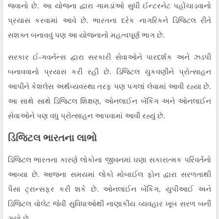
જવાનો છે. આ યોજના દ્વારા ગામડાંઓ સુધી ઈન્ટરનેટ પહોંચાડવાનો
પ્રયાસ કરવામાં આવે છે. ભારતના દરેક નાગરિકને ડિજિટલ રીતે
સશક્ત બનાવવું પણ આ યોજનાનો મહત્વપૂર્ણ ભાગ છે.
સરકાર ઈ-ગવર્નન્સ દ્વારા સરકારી સેવાઓને પારદર્શક અને ઝડપી
બનાવવાનો પ્રયાસ કરી રહી છે. ડિજિટલ ચુકવણીને પ્રોત્સાહન
આપીને કેશલેસ અર્થવ્યવસ્થા તરફ પણ પગલાં લેવામાં આવી રહ્યા છે.
આ સાથે સાથે ડિજિટલ શિક્ષણ, ઓનલાઈન બેંકિંગ અને ઓનલાઈન
સેવાઓને પણ વધુ પ્રોત્સાહન આપવામાં આવી રહ્યું છે.
ડિજિટલ ભારતના લાભો
ડિજિટલ ભારતના કારણે લોકોના જીવનમાં ઘણા સકારાત્મક પરિવર્તનો
આવ્યા છે. આજના સમયમાં લોકો મોબાઈલ ફોન દ્વારા સરળતાથી
પૈસા ટ્રાન્સફર કરી શકે છે. ઓનલાઈન બેંકિંગ, યુપીઆઈ અને
ડિજિટલ વોલેટ જેવી સુવિધાઓથી નાણાકીય વ્યવહાર ખૂબ સરળ બની
ગયો છે.