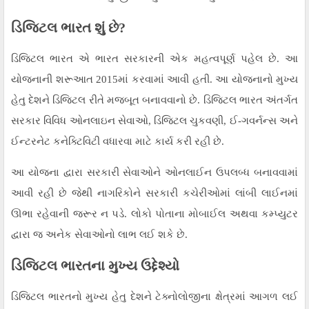
ડિજિટલ ભારત શું છે?
ડિજિટલ ભારત એ ભારત સરકારની એક મહત્વપૂર્ણ પહેલ છે. આ
યોજનાની શરૂઆત 2015માં કરવામાં આવી હતી. આ યોજનાનો મુખ્ય
હેતુ દેશને ડિજિટલ રીતે મજબૂત બનાવવાનો છે. ડિજિટલ ભારત અંતર્ગત
સરકાર વિવિધ ઓનલાઇન સેવાઓ, ડિજિટલ ચુકવણી, ઈ-ગવર્નન્સ અને
ઈન્ટરનેટ કનેક્ટિવિટી વધારવા માટે કાર્ય કરી રહી છે.
આ યોજના દ્વારા સરકારી સેવાઓને ઓનલાઈન ઉપલબ્ધ બનાવવામાં
આવી રહી છે જેથી નાગરિકોને સરકારી કચેરીઓમાં લાંબી લાઈનમાં
ઊભા રહેવાની જરૂર ન પડે. લોકો પોતાના મોબાઈલ અથવા કમ્પ્યુટર
દ્વારા જ અનેક સેવાઓનો લાભ લઈ શકે છે.
ડિજિટલ ભારતના મુખ્ય ઉદ્દેશ્યો
ડિજિટલ ભારતનો મુખ્ય હેતુ દેશને ટેક્નોલોજીના ક્ષેત્રમાં આગળ લઈ