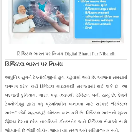
ડિજિટલ ભારત પર નિબંધ Digital Bharat Par Nibandh
ડિજિટલ ભારત પર નિબંધ
આધુનિક યુગને ટેક્નોલોજીનો યુગ કહેવામાં આવે છે. આજના સમયમાં
લગભગ દરેક કાર્ય ડિજિટલ માધ્યમથી સરળતાથી થઈ શકે છે. આ
બદલાતી દુનિયામાં ભારત પણ ઝડપથી ડિજિટલ બની રહ્યું છે. દેશને
ટેક્નોલોજી દ્વારા વધુ પ્રગતિશીલ બનાવવા માટે સરકારે “ડિજિટલ
ભારત” જેવી મહત્વપૂર્ણ યોજના શરૂ કરી છે. ડિજિટલ ભારતનો મુખ્ય
ઉદ્દેશ્ય દેશના દરેક નાગરિકને ઈન્ટરનેટ અને ડિજિટલ સેવાઓ સાથે
જોડવાનો છે જેથી લોકોનું જીવન વધુ સરળ અને સુવિધાજનક બને.