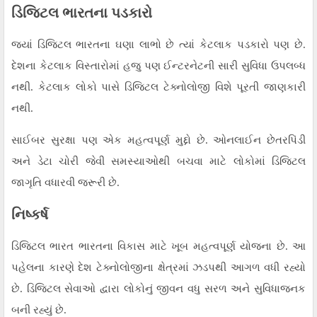
ડિજિટલ ભારતના પડકારો
જ્યાં ડિજિટલ ભારતના ઘણા લાભો છે ત્યાં કેટલાક પડકારો પણ છે.
દેશના કેટલાક વિસ્તારોમાં હજુ પણ ઈન્ટરનેટની સારી સુવિધા ઉપલબ્ધ
નથી. કેટલાક લોકો પાસે ડિજિટલ ટેક્નોલોજી વિશે પૂરતી જાણકારી
નથી.
સાઈબર સુરક્ષા પણ એક મહત્વપૂર્ણ મુદ્દો છે. ઓનલાઈન છેતરપિંડી
અને ડેટા ચોરી જેવી સમસ્યાઓથી બચવા માટે લોકોમાં ડિજિટલ
જાગૃતિ વધારવી જરૂરી છે.
નિષ્કર્ષ
ડિજિટલ ભારત ભારતના વિકાસ માટે ખૂબ મહત્વપૂર્ણ યોજના છે. આ
પહેલના કારણે દેશ ટેક્નોલોજીના ક્ષેત્રમાં ઝડપથી આગળ વધી રહ્યો
છે. ડિજિટલ સેવાઓ દ્વારા લોકોનું જીવન વધુ સરળ અને સુવિધાજનક
બની રહ્યું છે.