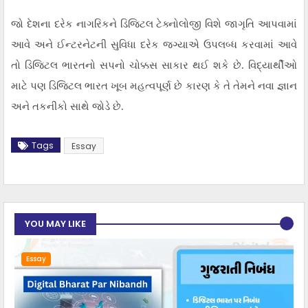
જો દેશના દરેક નાગરિકને ડિજિટલ ટેક્નોલોજી વિશે જાગૃતિ આપવામાં
આવે અને ઈન્ટરનેટની સુવિધા દરેક જગ્યાએ ઉપલબ્ધ કરવામાં આવે
તો ડિજિટલ ભારતનો સપનો ચોક્કસ સાકાર થઈ શકે છે. વિદ્યાર્થીઓ
માટે પણ ડિજિટલ ભારત ખૂબ મહત્વપૂર્ણ છે કારણ કે તે તેમને નવા જ્ઞાન
અને તકનીકો સાથે જોડે છે.
Tags
Essay
YOU MAY LIKE
Essay