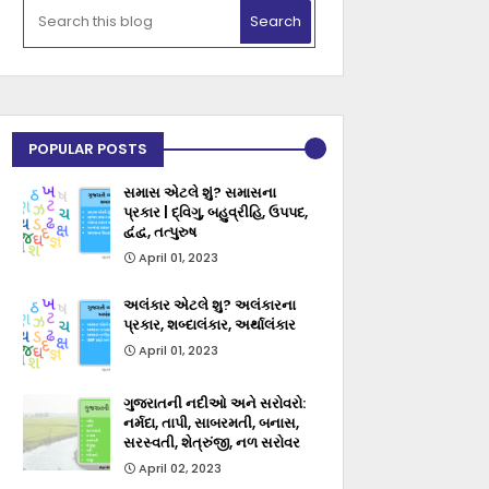
POPULAR POSTS
સમાસ એટલે શું? સમાસના
પ્રકાર | દ્વિગુ, બહુવ્રીહિ, ઉપપદ,
દ્વંદ્વ, તત્પુરુષ
April 01, 2023
અલંકાર એટલે શુ? અલંકારના
પ્રકાર, શબ્દાલંકાર, અર્થાલંકાર
April 01, 2023
ગુજરાતની નદીઓ અને સરોવરો:
નર્મદા, તાપી, સાબરમતી, બનાસ,
સરસ્વતી, શેત્રુંજી, નળ સરોવર
April 02, 2023