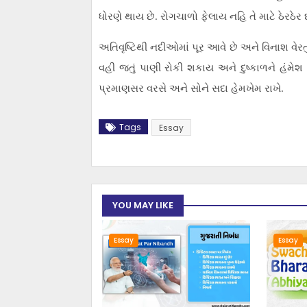
ધોરણે થાય છે. રોગચાળો ફેલાય નહિ તે માટે ઠેરઠેર
અતિવૃષ્ટિથી નદીઓમાં પૂર આવે છે અને વિનાશ વેરત
વહી જતું પાણી રોકી શકાય અને દુષ્કાળને હંમેશ
પ્રમાણસર વરસે અને સોને સદા હેમખેમ રાખે.
Tags
Essay
YOU MAY LIKE
Essay
Essay