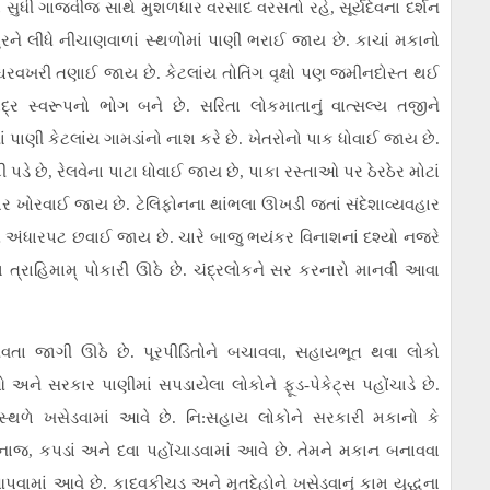
સો સુધી ગાજવીજ સાથે મુશળધાર વરસાદ વરસતો રહે, સૂર્યદેવના દર્શન
ુરને લીધે નીચાણવાળાં સ્થળોમાં પાણી ભરાઈ જાય છે. કાચાં મકાનો
ઘરવખરી તણાઈ જાય છે. કેટલાંય તોતિંગ વૃક્ષો પણ જમીનદોસ્ત થઈ
્ર સ્વરૂપનો ભોગ બને છે. સરિતા લોકમાતાનું વાત્સલ્ય તજીને
નાં પાણી કેટલાંય ગામડાંનો નાશ કરે છે. ખેતરોનો પાક ધોવાઈ જાય છે.
ડે છે, રેલવેના પાટા ધોવાઈ જાય છે, પાકા રસ્તાઓ પર ઠેરઠેર મોટાં
ાર ખોરવાઈ જાય છે. ટેલિફોનના થાંભલા ઊખડી જતાં સંદેશાવ્યવહાર
ે અંધારપટ છવાઈ જાય છે. ચારે બાજુ ભયંકર વિનાશનાં દશ્યો નજરે
ામ ત્રાહિમામ્ પોકારી ઊઠે છે. ચંદ્રલોકને સર કરનારો માનવી આવા
નવતા જાગી ઊઠે છે. પૂરપીડિતોને બચાવવા, સહાયભૂત થવા લોકો
અને સરકાર પાણીમાં સપડાયેલા લોકોને ફૂડ-પેકેટ્સ પહોંચાડે છે.
 સ્થળે ખસેડવામાં આવે છે. નિ:સહાય લોકોને સરકારી મકાનો કે
જ, કપડાં અને દવા પહોંચાડવામાં આવે છે. તેમને મકાન બનાવવા
ામાં આવે છે. કાદવકીચડ અને મૃતદેહોને ખસેડવાનું કામ યુદ્ધના