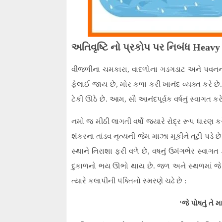
અતિવૃષ્ટિ નો પ્રકોપ પર નિબંધ Heavy
વીજળીના ચમકારા, વાદળોના ગડગડાટ અને પવનના સુ
ફેલાઈ જાય છે, મોર કળા કરી ખાનંદ વ્યક્ત કરે છે. દેડ
ટેકી ઊઠે છે. આમ, સૌ આનંદપૂર્વક વર્ષનું સ્વાગત કરે
નમો જ મીઠી લાગતી વર્ષો જ્યારે રોદ્ર રૂપ ધારણ 
શંકરના તાંડવ નૃત્યની જેમ માઝા મૂકીને તૂટી પડે 
સ્થાને નિરાશા ફરી વળે છે, વષનું ઉમંગભેર સ્વાગ
દુકાળનો ભય ઊભો થાય છે. જળ અને સ્થળમાં જે વષ
ત્યારે કલાપીની પંક્તિનો સ્મરણે ચઢે છે :
‘જે પોષતું તે 