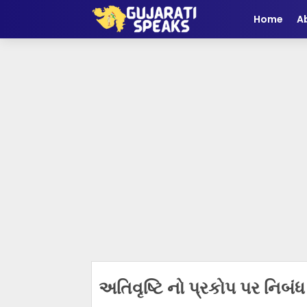
Home
A
અતિવૃષ્ટિ નો પ્રકોપ પર નિબં