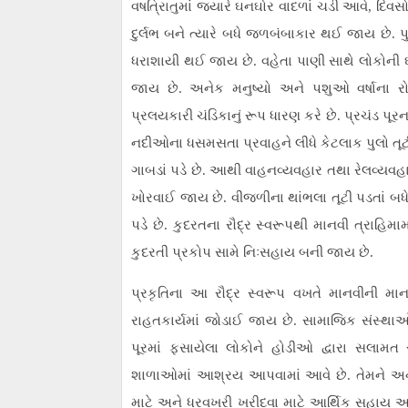
વષત્રિાતુમાં જ્યારે ઘનઘોર વાદળાં ચડી આવે, દિવ
દુર્લભ બને ત્યારે બધે જળબંબાકાર થઈ જાય છે. પ
ધરાશાયી થઈ જાય છે. વહેતા પાણી સાથે લોકોની 
જાય છે. અનેક મનુષ્યો અને પશુઓ વર્ષાના રોદ
પ્રલયકારી ચંડિકાનું રૂપ ધારણ કરે છે. પ્રચંડ પૂર
નદીઓના ધસમસતા પ્રવાહને લીધે કેટલાક પુલો તૂટી પ
ગાબડાં પડે છે. આથી વાહનવ્યવહાર તથા રેલવ્યવહ
ખોરવાઈ જાય છે. વીજળીના થાંભલા તૂટી પડતાં બધ
પડે છે. કુદરતના રૌદ્ર સ્વરૂપથી માનવી ત્રાહિમ
કુદરતી પ્રકોપ સામે નિઃસહાય બની જાય છે.
પ્રકૃતિના આ રૌદ્ર સ્વરૂપ વખતે માનવીની મા
રાહતકાર્યમાં જોડાઈ જાય છે. સામાજિક સંસ્થાઓ 
પૂરમાં ફસાયેલા લોકોને હોડીઓ દ્વારા સલામત
શાળાઓમાં આશ્રય આપવામાં આવે છે. તેમને અના
માટે અને ધરવખરી ખરીદવા માટે આર્થિક સહાય આપવ