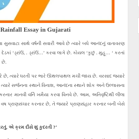
 Rainfall Essay in Gujarati
સવાટા સાથે વર્ષની સવારી આવે છે ત્યારે બધે આનંદનું વાતાવરણ
કાં ‘ડ્રાંઉં, . ડ્રાંઉં…’ કરવા લાગે છે. કોયલ ‘કુછું . મુહૂ… ‘ કરતાં
 છે.
કરે છે, ત્યારે ધરતી પર ભારે ઊથલપાથલ મચી જાય છે. વરસાદ જ્યારે
છે ત્યારે સર્જનના સ્થાને વિનાશ, આનંદના સ્થાને શોક અને ઉલ્લાસના
ત કરનાર માનવી વનેિ ખમૈયા કરવા વિનવે છે. આમ, અતિવૃષ્ટિથી લીલા
 પ્રાણસંચાર કરનાર છે, તે જ્યારે પ્રાણસંહાર કરનાર બની બેસે
મારતું, એ ક્રમ દીસે શું કુદરતી ?’