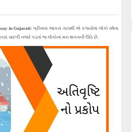
ssay in Gujarati:
ગ્રીખના આકરા તાપથી એ કળાયેલા લોકો વર્ષના
ાદ વાદળી નજરે પડતાં જ લોકોનાં મન થનગની ઊઠે છે.