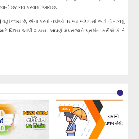
 દવાનો છંટકાવ કરવામાં આવે છે.
ું વહી જાય છે, એના કરતાં નદીઓ પર બંધ બાંધવામાં આવે તો નકામું
 માટે વિદાય આપી શકાય. આપણે મેઘરાજાને પ્રાર્થના કરીએ કે તે
Essay