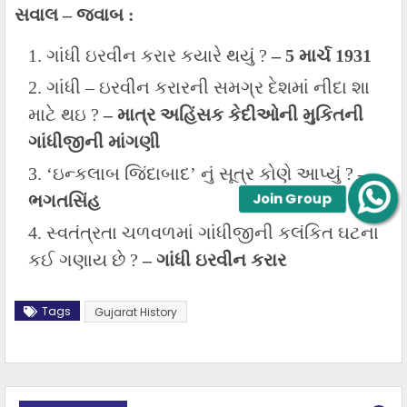
સવાલ –
જવાબ :
ગાંધી ઇરવીન કરાર કયારે થયું ?
– 5 માર્ચ 1931
ગાંધી – ઇરવીન કરારની સમગ્ર દેશમાં નીદા શા
માટે થઇ ?
– માત્ર અહિંસક કેદીઓની મુકિતની
ગાંધીજીની માંગણી
‘ઇન્કલાબ જિંદાબાદ’
નું સૂત્ર કોણે આપ્યું ?
–
Join Group
ભગતસિંહ
સ્વતંત્રતા ચળવળમાં ગાંધીજીની કલંકિત ઘટના
કઈ ગણાય છે ?
– ગાંધી ઇરવીન કરાર
Tags
Gujarat History