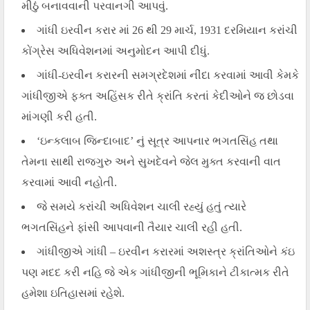
મીઠું બનાવવાની પરવાનગી આપવું.
ગાંધી ઇરવીન કરાર માં 26 થી 29 માર્ચ, 1931 દરમિયાન કરાંચી
કોંગ્રેસ અધિવેશનમાં અનુમોદન આપી દીધું.
ગાંધી-ઇરવીન કરારની સમગ્રદેશમાં નીંદા કરવામાં આવી કેમકે
ગાંધીજીએ ફક્ત અહિંસક રીતે ક્રાંતિ કરતાં કેદીઓને જ છોડવા
માંગણી કરી હતી.
‘
ઇન્કલાબ જિન્દાબાદ’
નું સૂત્ર આપનાર
ભગતસિંહ
તથા
તેમના સાથી
રાજગુરુ
અને
સુખદેવ
ને જેલ મુક્ત કરવાની વાત
કરવામાં આવી નહોતી.
જે સમયે કરાંચી અધિવેશન ચાલી રહ્યું હતું ત્યારે
ભગતસિંહને ફાંસી આપવાની તૈયાર ચાલી રહી હતી.
ગાંધીજીએ ગાંધી – ઇરવીન કરારમાં અશસ્ત્ર ક્રાંતિઓને કંઇ
પણ મદદ કરી નહિ જે એક ગાંધીજીની ભૂમિકાને ટીકાત્મક રીતે
હમેશા ઇતિહાસમાં રહેશે.