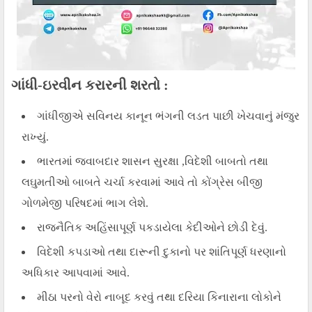
ગાંધી-ઇરવીન કરારની શરતો :
ગાંધીજીએ સવિનય કાનૂન ભંગની લડત પાછી ખેચવાનું મંજુર
રાખ્યું.
ભારતમાં જવાબદાર શાસન સુરક્ષા ,વિદેશી બાબતો તથા
લઘુમતીઓ બાબતે ચર્ચા કરવામાં આવે તો કોંગ્રેસ બીજી
ગોળમેજી પરિષદમાં ભાગ લેશે.
રાજનૈતિક અહિંસાપૂર્ણ પકડાયેલા કેદીઓને છોડી દેવું.
વિદેશી કપડાઓ તથા દારૂની દુકાનો પર શાંતિપૂર્ણ ધરણાનો
અધિકાર આપવામાં આવે.
મીઠા પરનો વેરો નાબૂદ કરવું તથા દરિયા કિનારાના લોકોને