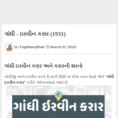
ગાંધી - ઇરવીન કરાર (1931)
TopStoryPost
March 01, 2023
ગાંધી ઇરવીન કરાર અને કરારની શરતો
ગાંધીજી અને ઇરવીન વચ્ચે 5 માર્ચ 1931 ના રોજ કરાર થયો જેને
‘ગાંધી
ઇરવીન કરાર’
તરીકે ઓળખવામાં આવે છે.