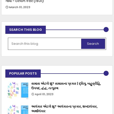
ગાંધી - ઇરવીન કરાર (1931)
March 01, 2023
SEARCH THIS BLOG
POPULAR POSTS
સમાસ એટલે શું? સમાસના પ્રકાર | દ્વિગુ, બહુવ્રીહિ,
ઉપપદ, દ્વંદ્વ, તત્પુરુષ
April 01, 2023
અલંકાર એટલે શુ? અલંકારના પ્રકાર, શબ્દાલંકાર,
અર્થાલંકાર