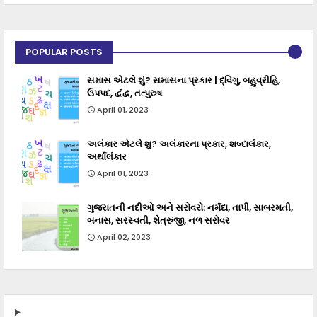
POPULAR POSTS
સમાસ એટલે શું? સમાસના પ્રકાર | દ્વિગુ, બહુવ્રીહિ,
ઉપપદ, દ્વંદ્વ, તત્પુરુષ
April 01, 2023
અલંકાર એટલે શુ? અલંકારના પ્રકાર, શબ્દાલંકાર,
અર્થાલંકાર
April 01, 2023
ગુજરાતની નદીઓ અને સરોવરો: નર્મદા, તાપી, સાબરમતી,
બનાસ, સરસ્વતી, શેત્રુંજી, નળ સરોવર
April 02, 2023