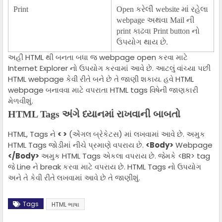
Print
Open કરેલી website માં રહેલા
webpage અથવા Mail ની
print કાઢવા Print button નો
ઉપયોગ થાય છે.
અહીં HTML થી બનતા બધા જ webpage open કરવા માટે
Internet Explorer નો ઉપયોગ કરવામાં આવે છે. આટલું વાંચ્યા પછી
HTML webpage કેવી રીતે બને છે તે જાણી શકાય. હવે HTML
webpage બનાવવા માટે વપરાતા HTML tags વિષેની જાણકારી
મેળવીશું.
HTML Tags અંગે ધ્યાનમાં રાખવાની બાબતો
HTML, Tags ને
< >
(એંગલ બ્રેકેટસ) માં લખવામાં આવે છે. અમુક
HTML Tags જોડીમાં નીચે પ્રમાણે વપરાય છે.
<Body>
Webpage
</Body>
અમુક HTML Tags એકલા વપરાય છે. જેમકે <BR> tag
જે Line ને break કરવા માટે વપરાય છે. HTML Tags નો ઉપયોગ
અને તે કેવી રીતે લખવામાં આવે છે તે જાણીશું.
Tags
HTML ભાષા