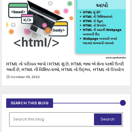
HTML નો પરીચય આપો । HTML શું છે, HTML ભાષા એ શેના પરથી ઉતરી
આવી છે, HTML ની વિશિષ્ટતાઓ, HTML નો ઉદ્ભવ, HTML નો ઉપયોગ
October 05, 2022
SEARCH THIS BLOG