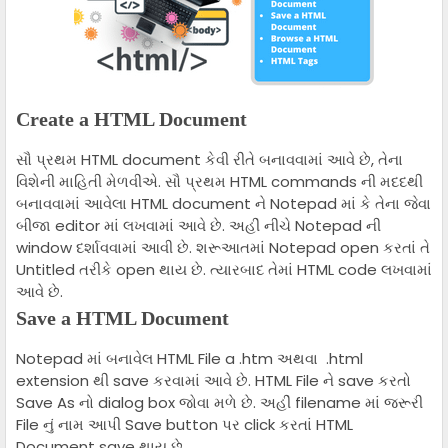
Create a HTML Document
સૌ પ્રથમ HTML document કેવી રીતે બનાવવામાં આવે છે, તેના
વિશેની માહિતી મેળવીએ. સૌ પ્રથમ HTML commands ની મદદથી
બનાવવામાં આવેલા HTML document ને Notepad માં કે તેના જેવા
બીજા editor માં લખવામાં આવે છે. અહીં નીચે Notepad ની
window દર્શાવવામાં આવી છે. શરૂઆતમાં Notepad open કરતાં તે
Untitled તરીકે open થાય છે. ત્યારબાદ તેમાં HTML code લખવામાં
આવે છે.
Save a HTML Document
Notepad માં બનાવેલ HTML File a .htm અથવા .html
extension થી save કરવામાં આવે છે. HTML File ને save કરતો
Save As નો dialog box જોવા મળે છે. અહીં filename માં જરૂરી
File નું નામ આપી Save button પર click કરતાં HTML
Document save થાય છે