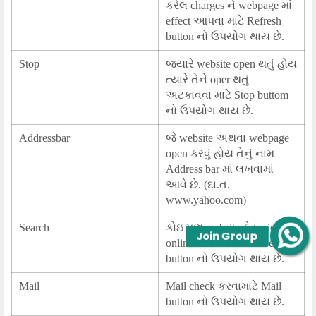
કરેલ charges ને webpage માં
effect આપવા માટે Refresh
button નો ઉપયોગ થાય છે.
Stop
જ્યારે website open થતું હોય
ત્યારે તેને oper થતું
અટકાવવા માટે Stop buttom
નો ઉપયોગ થાય છે.
Addressbar
જે website અથવા webpage
open કરવું હોય તેનું નામ
Address bar માં લખવામાં
આવે છે. (દા.ત.
www.yahoo.com)
Search
કોઇ પણ website કે topic ને
Join Group
online find કરવા માટે Search
button નો ઉપયોગ થાય છે.
Mail
Mail check કરવામાટે Mail
button નો ઉપયોગ થાય છે.